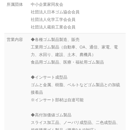
所属団体
中小企業家同友会
社団法人日本ゴム協会会員
社団法人化学工学会会員
社団法人蔵前工業会会員
営業内容
◆各種ゴム製品製造、販売
工業用ゴム製品（自動車、OA、通信、家電、電
力、水回り、建設、土木、農機具）
食品用ゴム製品、医療・福祉用ゴム製品
◆インサート成型品
ゴムと金属、樹脂、ベルトなどゴム製品との加硫
接着品
※インサート部材は自達可能
◆高付加価値ゴム製品
スライス加工品、ノーバリ成型品、二色成型品、
超低硬度ゴム製品（硬度0まで対応）