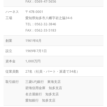
FAX：0569-47-5656
ハーネス
〒478-0001
工場
愛知県知多市八幡字岩之脇34-6
TEL：0562-32-3846
FAX：0562-33-5183
創業
1961年6月
設立
1969年7月1日
資本金
1,000万円
従業員数
27名（社員・パート・派遣で34名）
取引銀行
三菱UFJ銀行 東海支店
碧海信用金庫 知多支店
名古屋銀行 知多支店
愛知銀行 知多支店